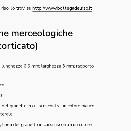
riso: lo trovi su
http://www.bottegadelriso.
it
che merceologiche
corticato)
e: lunghezza 6,6 mm; larghezza 3 mm; rapporto
nco
ta
del granello in cui si riscontra un colore bianco
aterale
ilinea del granello in cui si riscontra un colore