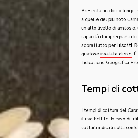
Presenta un chicco lungo, s
a quelle del più noto Carna
un alto livello di amilosio,
capacità di impregnarsi degl
soprattutto per i
risotti
. 
gustose
insalate di riso
. È
Indicazione Geografica Pr
Tempi di cot
I tempi di cottura del Cara
il riso bollito. In caso di u
cottura indicati sulla conf