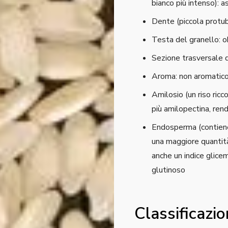
bianco più intenso): 
Dente (piccola protub
Testa del granello: 
Sezione trasversale 
Aroma: non aromatic
Amilosio (un riso ric
più amilopectina, rend
Endosperma (contiene 
una maggiore quantità
anche un indice glicem
glutinoso
Classificazi