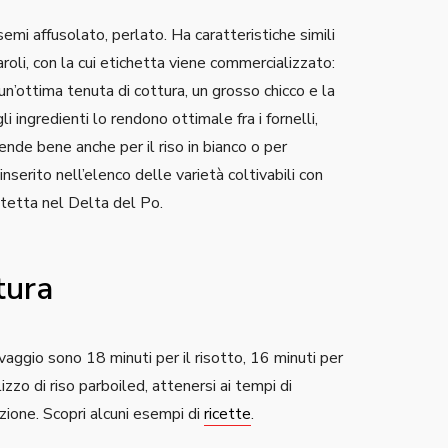
emi affusolato, perlato. Ha caratteristiche simili
roli, con la cui etichetta viene commercializzato:
 un’ottima tenuta di cottura, un grosso chicco e la
i ingredienti lo rendono ottimale fra i fornelli,
Rende bene anche per il riso in bianco o per
 inserito nell’elenco delle varietà coltivabili con
otetta nel Delta del Po.
tura
vaggio sono 18 minuti per il risotto, 16 minuti per
tilizzo di riso parboiled, attenersi ai tempi di
ezione. Scopri alcuni esempi di
ricette
.