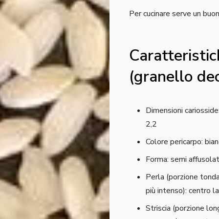
Per cucinare serve un buon 
Caratteristi
(granello de
Dimensioni cariossid
2,2
Colore pericarpo: bia
Forma: semi affusola
Perla (porzione tonda 
più intenso): centro l
Striscia (porzione long