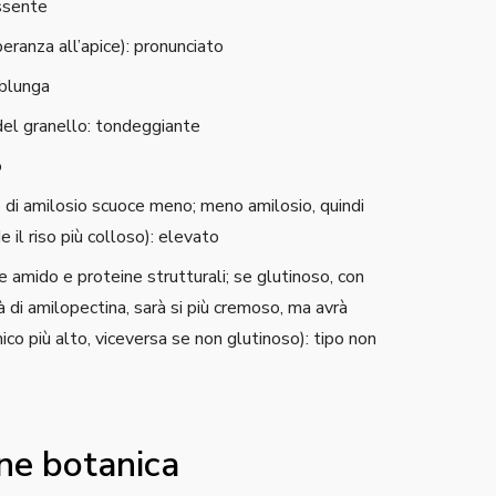
assente
eranza all’apice): pronunciato
oblunga
del granello: tondeggiante
o
co di amilosio scuoce meno; meno amilosio, quindi
e il riso più colloso): elevato
amido e proteine strutturali; se glutinoso, con
 di amilopectina, sarà si più cremoso, ma avrà
ico più alto, viceversa se non glutinoso): tipo non
one botanica