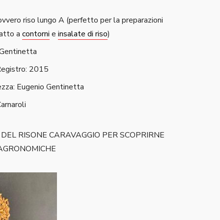
ovvero riso lungo A (perfetto per la preparazioni
atto a
contorni
e
insalate di riso
)
 Gentinetta
 Registro: 2015
zza: Eugenio Gentinetta
arnaroli
E DEL RISONE CARAVAGGIO PER SCOPRIRNE
 AGRONOMICHE