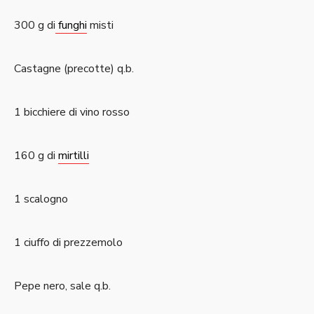
300 g di
funghi
misti
Castagne (precotte) q.b.
1 bicchiere di vino rosso
160 g di
mirtilli
1 scalogno
1 ciuffo di prezzemolo
Pepe nero, sale q.b.