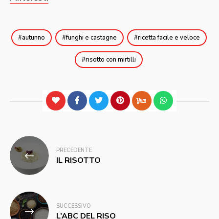
autunno
funghi e castagne
ricetta facile e veloce
risotto con mirtilli
Navigazione
PRECEDENTE
articoli
IL RISOTTO
SUCCESSIVO
L’ABC DEL RISO