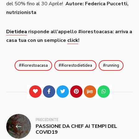
del 50% fino al 30 Aprile!
Autore: Federica Puccetti,
nutrizionista
Dietidea
risponde all’appello #iorestoacasa: arriva a
casa tua con un semplice
click
!
#iorestoacasa
#iorestodietidea
running
Navigazione
PRECEDENTE
PASSIONE DA CHEF AI TEMPI DEL
articoli
COVID19