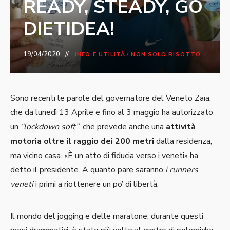
READY, STEADY, GO
DIETIDEA!
19/04/2020
INFO E UTILITÀ
/
NON SOLO RISOTTO
Sono recenti le parole del governatore del Veneto Zaia,
che da lunedì 13 Aprile e fino al 3 maggio ha autorizzato
un
“lockdown soft”
che prevede anche una
attività
motoria oltre il raggio dei 200 metri
dalla residenza,
ma vicino casa. «È un atto di fiducia verso i veneti» ha
detto il presidente. A quanto pare saranno
i runners
veneti
i primi a riottenere un po’ di libertà.
Il mondo del jogging e delle maratone, durante questi