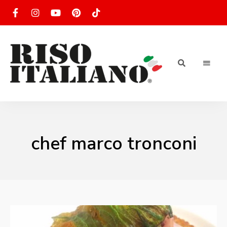
RISOTTO
Ricette
di
riso
|
italiano
Ricettario
chef marco tronconi
di ricette
di riso
italiano