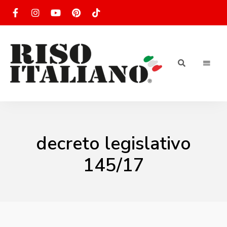
RISOTTO
Ricette
di
riso
|
italiano
Ricettario
decreto legislativo
di ricette
145/17
di riso
italiano