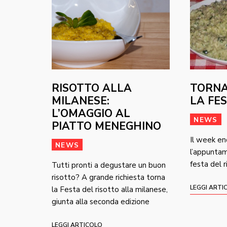
RISOTTO ALLA
TORNA
MILANESE:
LA FE
L’OMAGGIO AL
NEWS
PIATTO MENEGHINO
Il week en
NEWS
l’appuntam
festa del 
Tutti pronti a degustare un buon
risotto? A grande richiesta torna
LEGGI ARTI
la Festa del risotto alla milanese,
giunta alla seconda edizione
LEGGI ARTICOLO