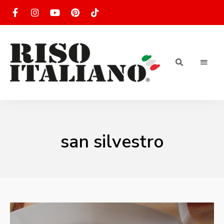
RISOTTO
Ricette
di
riso
|
italiano
Ricettario
san silvestro
di ricette
di riso
italiano