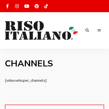
RISOTTO
Ricette
di
riso
|
italiano
CHANNELS
Ricettario
di ricette
di riso
[videowhisper_channels]
italiano