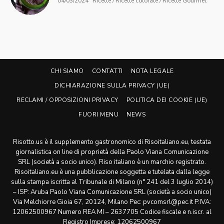
04/03/2024
Ricette / Ricette colorate / Ricette Gourmet
CHI SIAMO
CONTATTI
NOTA LEGALE
DICHIARAZIONE SULLA PRIVACY (UE)
RECLAMI / OPPOSIZIONI PRIVACY
POLITICA DEI COOKIE (UE)
FUORI MENU
NEWS
Risotto.us è il supplemento gastronomico di Risoitaliano.eu, testata
giornalistica on line di proprietà della Paolo Viana Comunicazione
SRL (società a socio unico). Riso italiano è un marchio registrato.
Risoitaliano.eu è una pubblicazione soggetta e tutelata dalla legge
sulla stampa iscritta al Tribunale di Milano (n° 241 del 3 luglio 2014)
– ISP: Aruba Paolo Viana Comunicazione SRL (società a socio unico)
Via Melchiorre Gioia 67, 20124, Milano Pec: pvcomsrl@pec.it P.IVA:
12062500967 Numero REA MI – 2637705 Codice fiscale e n.iscr. al
Registro Imprese: 12062500967