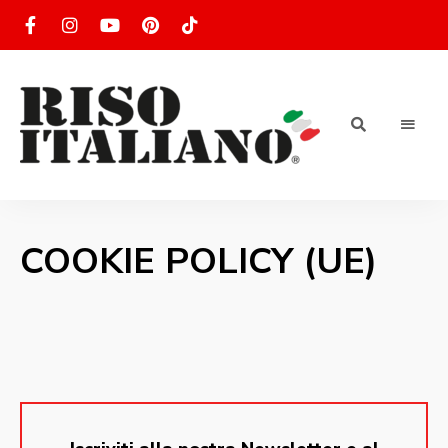
RISOTTO
Ricette
di
riso
|
italiano
COOKIE POLICY (UE)
Ricettario
di ricette
di riso
italiano