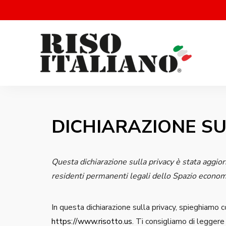
RISOTTO
Ricette
di
riso
|
italiano
DICHIARAZIONE SU
Ricettario
di ricette
di riso
Questa dichiarazione sulla privacy è stata aggiorn
italiano
residenti permanenti legali dello Spazio econo
In questa dichiarazione sulla privacy, spieghiamo 
https://www.risotto.us
. Ti consigliamo di legger