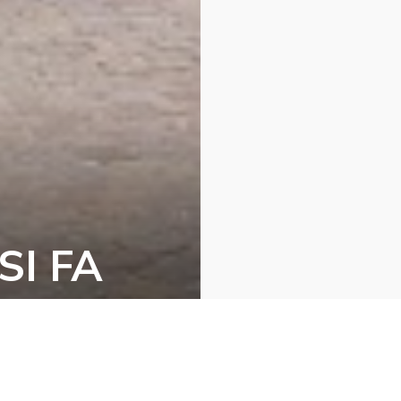
N
I FA