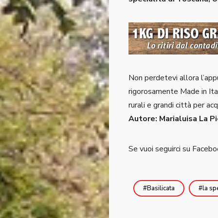
Non perdetevi allora l’ap
rigorosamente Made in Italy
rurali e grandi città per a
Autore: Marialuisa La P
Se vuoi seguirci su Facebo
Basilicata
la sp