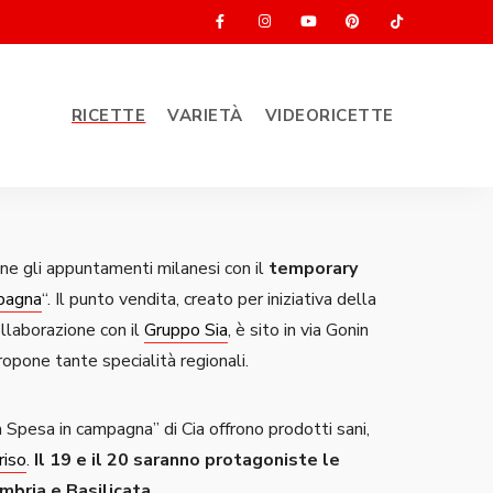
RICETTE
VARIETÀ
VIDEORICETTE
ne gli appuntamenti milanesi con il
temporary
pagna
“. Il punto vendita, creato per iniziativa della
ollaborazione con il
Gruppo Sia
, è sito in via Gonin
pone tante specialità regionali.
 Spesa in campagna” di Cia offrono prodotti sani,
riso
.
Il 19 e il 20 saranno protagoniste le
mbria e Basilicata.