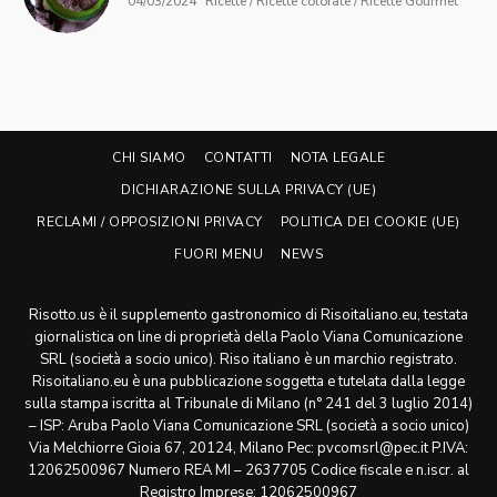
04/03/2024
Ricette / Ricette colorate / Ricette Gourmet
CHI SIAMO
CONTATTI
NOTA LEGALE
DICHIARAZIONE SULLA PRIVACY (UE)
RECLAMI / OPPOSIZIONI PRIVACY
POLITICA DEI COOKIE (UE)
FUORI MENU
NEWS
Risotto.us è il supplemento gastronomico di Risoitaliano.eu, testata
giornalistica on line di proprietà della Paolo Viana Comunicazione
SRL (società a socio unico). Riso italiano è un marchio registrato.
Risoitaliano.eu è una pubblicazione soggetta e tutelata dalla legge
sulla stampa iscritta al Tribunale di Milano (n° 241 del 3 luglio 2014)
– ISP: Aruba Paolo Viana Comunicazione SRL (società a socio unico)
Via Melchiorre Gioia 67, 20124, Milano Pec: pvcomsrl@pec.it P.IVA:
12062500967 Numero REA MI – 2637705 Codice fiscale e n.iscr. al
Registro Imprese: 12062500967