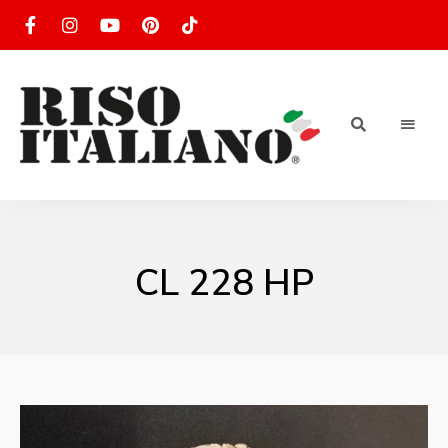
RISOTTO
Ricette
di
riso
|
italiano
Ricettario
CL 228 HP
di ricette
di riso
italiano