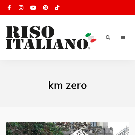
RISOTTO
Ricette
di
riso
|
italiano
Ricettario
km zero
di ricette
di riso
italiano