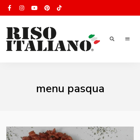
RISOTTO
Ricette
di
riso
|
italiano
Ricettario
menu pasqua
di ricette
di riso
italiano