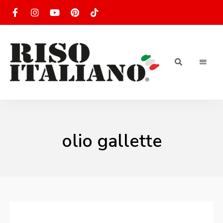
RISOTTO
Ricette
di
riso
|
italiano
Ricettario
olio gallette
di ricette
di riso
italiano