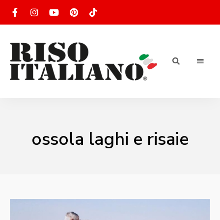
RISOTTO
Ricette
di
riso
|
italiano
Ricettario
ossola laghi e risaie
di ricette
di riso
italiano