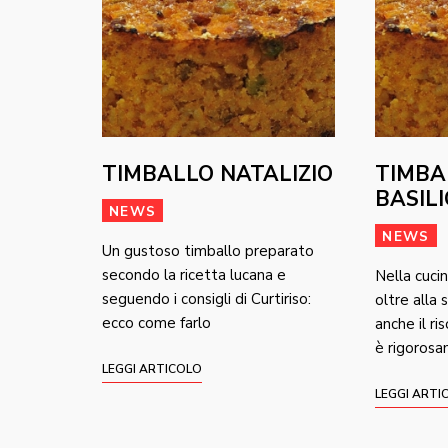
TIMBALLO NATALIZIO
TIMBA
BASIL
NEWS
NEWS
Un gustoso timballo preparato
secondo la ricetta lucana e
Nella cuci
seguendo i consigli di Curtiriso:
oltre alla 
ecco come farlo
anche il ris
è rigorosa
LEGGI ARTICOLO
LEGGI ARTI