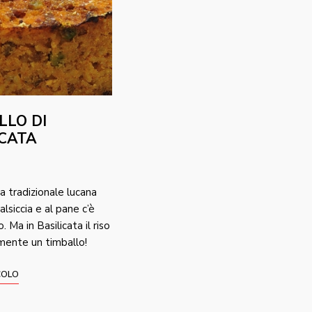
LLO DI
ICATA
na tradizionale lucana
salsiccia e al pane c’è
o. Ma in Basilicata il riso
mente un timballo!
COLO