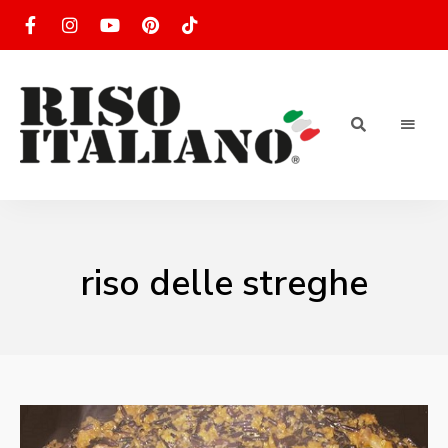
RISOTTO
Ricette
di
riso
|
italiano
Ricettario
riso delle streghe
di ricette
di riso
italiano