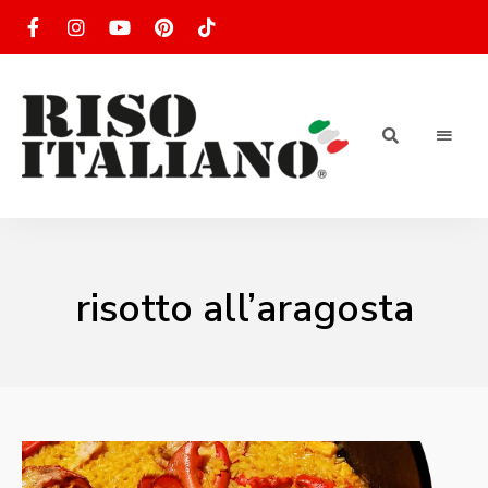
RISOTTO
Ricette
di
riso
|
italiano
Ricettario
risotto all’aragosta
di ricette
di riso
italiano