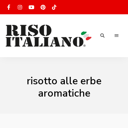
RISOTTO
Ricette
di
riso
|
italiano
Ricettario
risotto alle erbe
di ricette
aromatiche
di riso
italiano