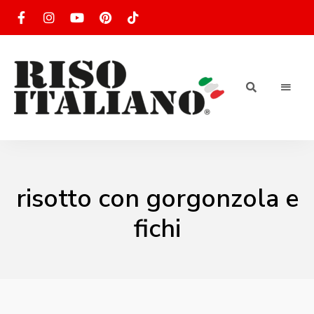
RISOTTO
Ricette
di
riso
|
italiano
Ricettario
risotto con gorgonzola e
di ricette
fichi
di riso
italiano