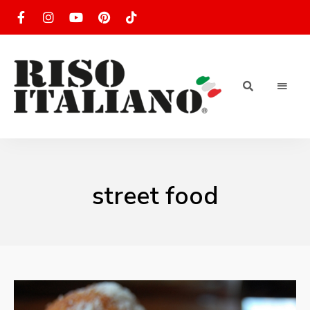
RISOTTO
Ricette
di
riso
|
italiano
Ricettario
street food
di ricette
di riso
italiano