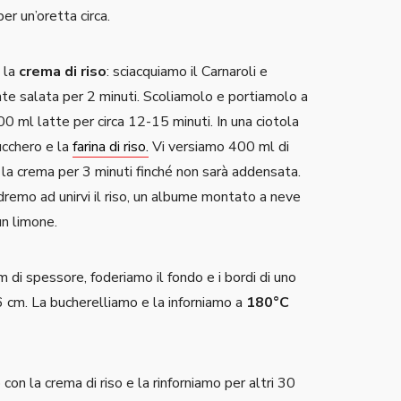
 per un’oretta circa.
 la
crema di riso
: sciacquiamo il Carnaroli e
te salata per 2 minuti. Scoliamolo e portiamolo a
00 ml latte per circa 12-15 minuti. In una ciotola
ucchero e la
farina di riso.
Vi versiamo 400 ml di
la crema per 3 minuti finché non sarà addensata.
dremo ad unirvi il riso, un albume montato a neve
un limone.
di spessore, foderiamo il fondo e i bordi di uno
 cm. La bucherelliamo e la inforniamo a
180°C
con la crema di riso e la rinforniamo per altri 30