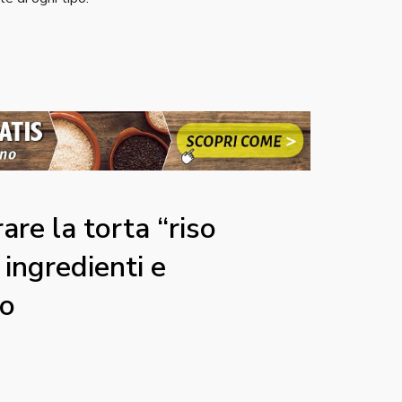
re la torta “riso
: ingredienti e
to