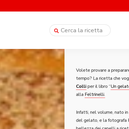
Volete provare a preparare 
tempo? La ricetta che vog
Colli
per il libro “
Un gelat
alla
Feltrinelli.
Infatti, nel volume, nato 
del gelato, e la fotografa P
bellezza dei capelli a ricet