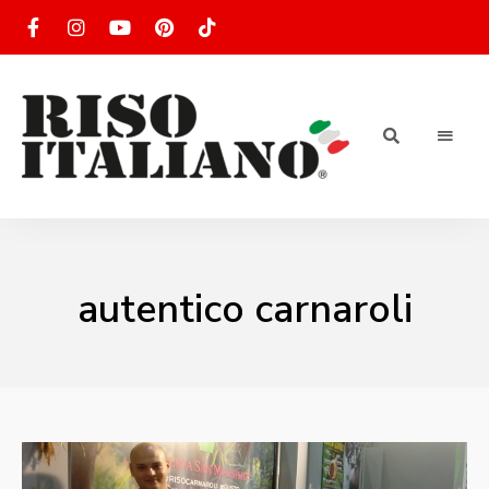
RISOTTO
Ricette
di
riso
|
italiano
Ricettario
autentico carnaroli
di ricette
di riso
italiano