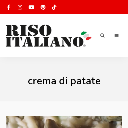
RISOTTO
Ricette
di
riso
|
italiano
Ricettario
crema di patate
di ricette
di riso
italiano