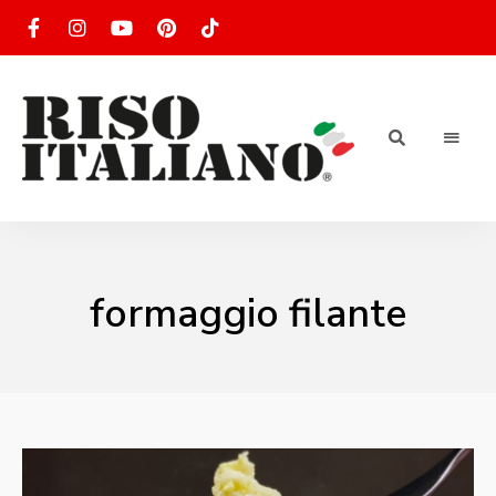
RISOTTO
Ricette
di
riso
|
italiano
Ricettario
formaggio filante
di ricette
di riso
italiano