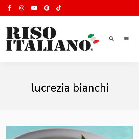
RISOTTO
Ricette
di
riso
|
italiano
Ricettario
lucrezia bianchi
di ricette
di riso
italiano