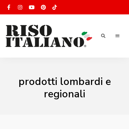
RISOTTO
Ricette
di
riso
|
italiano
Ricettario
prodotti lombardi e
di ricette
regionali
di riso
italiano