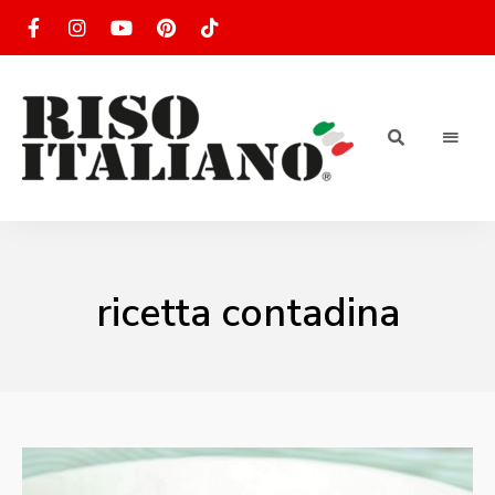
RISOTTO
Ricette
di
riso
|
italiano
Ricettario
ricetta contadina
di ricette
di riso
italiano