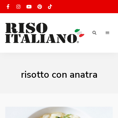
RISOTTO
Ricette
di
riso
|
italiano
Ricettario
risotto con anatra
di ricette
di riso
italiano