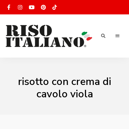
RISOTTO
Ricette
di
riso
|
italiano
Ricettario
risotto con crema di
di ricette
cavolo viola
di riso
italiano