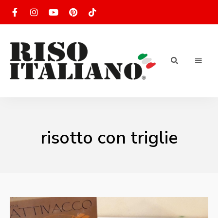
RISOTTO
Ricette
di
riso
|
italiano
Ricettario
risotto con triglie
di ricette
di riso
italiano