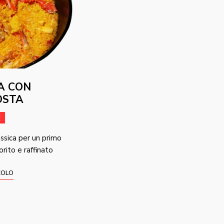
A CON
OSTA
E
assica per un primo
orito e raffinato
COLO