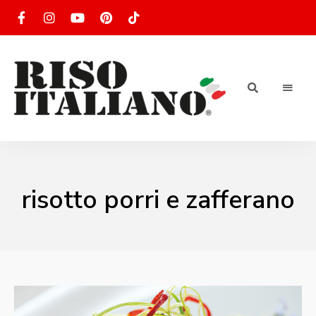
RISOTTO
Ricette
di
riso
|
italiano
Ricettario
risotto porri e zafferano
di ricette
di riso
italiano