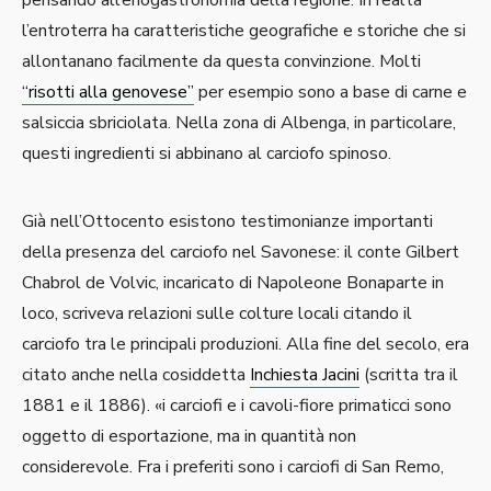
pensando all’enogastronomia della regione. In realtà
l’entroterra ha caratteristiche geografiche e storiche che si
allontanano facilmente da questa convinzione. Molti
“risotti alla genovese”
per esempio sono a base di carne e
salsiccia sbriciolata. Nella zona di Albenga, in particolare,
questi ingredienti si abbinano al carciofo spinoso.
Già nell’Ottocento esistono testimonianze importanti
della presenza del carciofo nel Savonese: il conte Gilbert
Chabrol de Volvic, incaricato di Napoleone Bonaparte in
loco, scriveva relazioni sulle colture locali citando il
carciofo tra le principali produzioni. Alla fine del secolo, era
citato anche nella cosiddetta
Inchiesta Jacini
(scritta tra il
1881 e il 1886). «i carciofi e i cavoli-fiore primaticci sono
oggetto di esportazione, ma in quantità non
considerevole. Fra i preferiti sono i carciofi di San Remo,