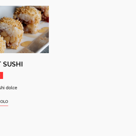
 SUSHI
E
shi dolce
COLO