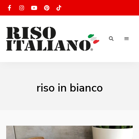
RISOTTO
Ricette
di
riso
|
italiano
Ricettario
riso in bianco
di ricette
di riso
italiano