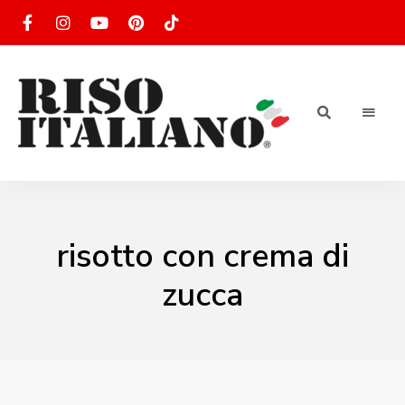
RISOTTO
Ricette
di
riso
|
italiano
Ricettario
risotto con crema di
di ricette
zucca
di riso
italiano