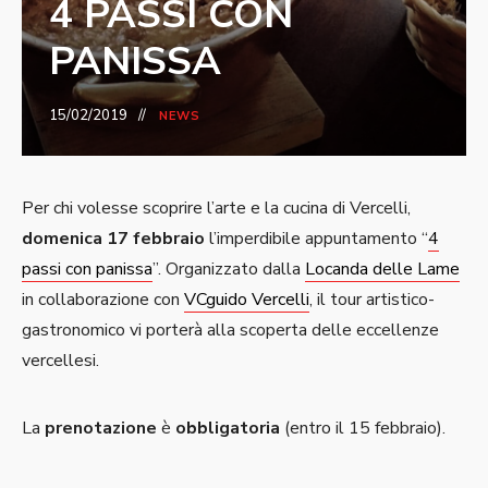
4 PASSI CON
PANISSA
15/02/2019
NEWS
Per chi volesse scoprire l’arte e la cucina di Vercelli,
domenica 17 febbraio
l’imperdibile appuntamento “
4
passi con panissa
”. Organizzato dalla
Locanda delle Lame
in collaborazione con
VCguido Vercelli
, il tour artistico-
gastronomico vi porterà alla scoperta delle eccellenze
vercellesi.
La
prenotazione
è
obbligatoria
(entro il 15 febbraio).