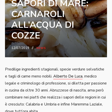
SAPORI DI MARE:
CARNAROLI
ALL’ACQUA DI
COZZE
12/07/2019
NEWS
Predilige ingredienti stagionali, specie verdure selvatiche
e tagli di carne meno nobili.
Alberto De Luca
, medico
legale e criminologo di professione, si diletta per passione
in cucina da oltre 30 anni. Abruzzese di nascita, ama però
combinare nei piatti che realizza i sapori delle regioni in cui
è cresciuto: Calabria e Umbria e infine Maremma Laziale,
dove tutt’ora abita.