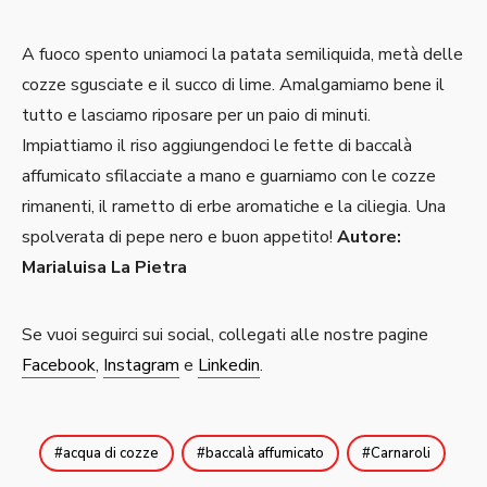
A fuoco spento uniamoci la patata semiliquida, metà delle
cozze sgusciate e il succo di lime. Amalgamiamo bene il
tutto e lasciamo riposare per un paio di minuti.
Impiattiamo il riso aggiungendoci le fette di baccalà
affumicato sfilacciate a mano e guarniamo con le cozze
rimanenti, il rametto di erbe aromatiche e la ciliegia. Una
spolverata di pepe nero e buon appetito!
Autore:
Marialuisa La Pietra
Se vuoi seguirci sui social, collegati alle nostre pagine
Facebook
,
Instagram
e
Linkedin
.
acqua di cozze
baccalà affumicato
Carnaroli