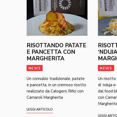
RISOTTANDO PATATE
RISOT
E PANCETTA CON
‘NDUJ
MARGHERITA
MARGH
NEWS
NEWS
Un connubio tradizionale, patate
Un risotto
e pancetta, in un cremoso risotto
di ‘nduja e
realizzato da Calogero Rifici con
dal food b
Carnaroli Margherita
con Carnar
Margherit
LEGGI ARTICOLO
LEGGI ARTI