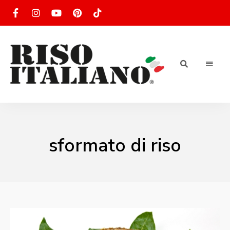
RISOTTO
Ricette
di
riso
|
italiano
Ricettario
sformato di riso
di ricette
di riso
italiano