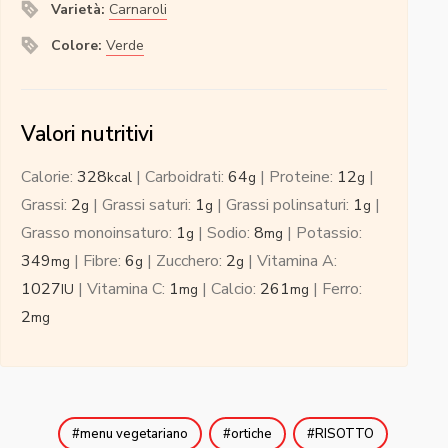
Varietà:
Carnaroli
Colore:
Verde
Valori nutritivi
Calorie:
328
|
Carboidrati:
64
|
Proteine:
12
|
kcal
g
g
Grassi:
2
|
Grassi saturi:
1
|
Grassi polinsaturi:
1
|
g
g
g
Grasso monoinsaturo:
1
|
Sodio:
8
|
Potassio:
g
mg
349
|
Fibre:
6
|
Zucchero:
2
|
Vitamina A:
mg
g
g
1027
|
Vitamina C:
1
|
Calcio:
261
|
Ferro:
IU
mg
mg
2
mg
menu vegetariano
ortiche
RISOTTO