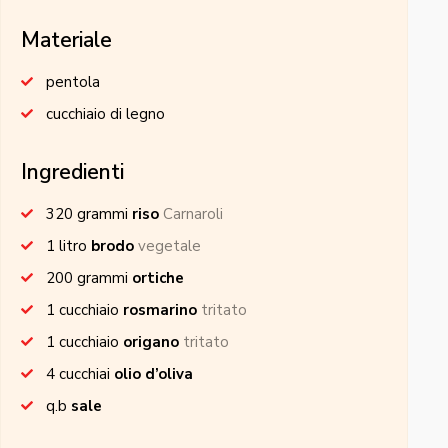
Materiale
pentola
cucchiaio di legno
Ingredienti
320
grammi
riso
Carnaroli
1
litro
brodo
vegetale
200
grammi
ortiche
1
cucchiaio
rosmarino
tritato
1
cucchiaio
origano
tritato
4
cucchiai
olio d’oliva
q.b
sale