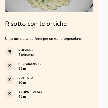
Risotto con le ortiche
Un primo piatto perfetto per un menu vegetariano
SERVINGS
4
persone
PREPARAZIONE
minuti
25
min
COTTURA
minuti
20
min
TEMPO TOTALE
minuti
45
min