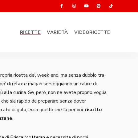
RICETTE
VARIETÀ
VIDEORICETTE
propria ricetta del week end, ma senza dubbio tra
po’ di relax e magari sorseggiando un calice di
più alla cucina. Se, però, non ne avete proprio voglia
o che sia rapido da preparare senza dover
ccato di gola, ecco quello che fa per voi:
risotto
nzane
.
rma di
Prisca Motteran
e necessita di pochi