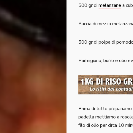
500 gr di
melanzane
a cub
Buccia di mezza melanzan
500 gr di polpa di pomod
Parmigiano, burro e olio ev
Prima di tutto prepariamo 
padella mettiamo a rosola
filo di olio per circa 10 min