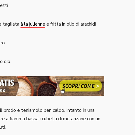
etti
a tagliata
à la julienne
e fritta in olio di arachidi
oro
o q.b.
il brodo e teniamolo ben caldo. Intanto in una
re a fiamma bassa i cubetti di melanzane con un
uti.