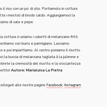
 il riso con un po’ di olio. Portiamolo in cottura
lta i mestoli di brodo caldo. Aggiungiamoci la
iamo di sale e pepe.
a cottura ci uniamo i cubetti di melanzane fritti.
echiamo con burro e parmigiano. Lasciamo
te e poi impiattiamo. Al centro poniamo il risotto
i la buccia di melanzana tagliata à la julienne e
ntirete la cremosità del risotto e la croccantezza
petito!
Autore: Marialuisa La Pietra
, collegati alle nostre pagine
Facebook
,
Instagram