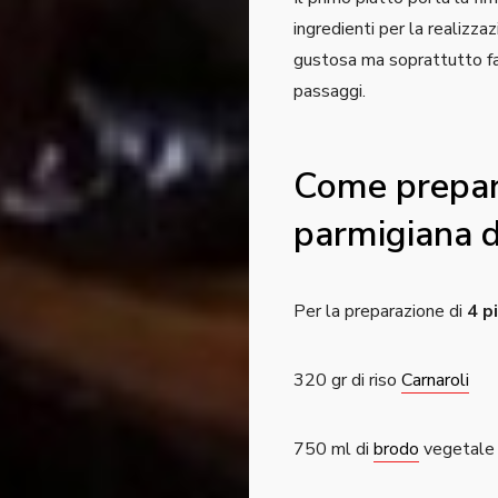
ingredienti per la realizzaz
gustosa ma soprattutto fac
passaggi.
Come prepara
parmigiana 
Per la preparazione di
4 p
320 gr di riso
Carnaroli
750 ml di
brodo
vegetale