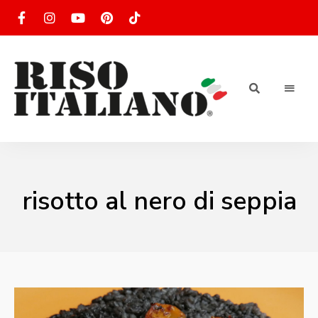
RISOTTO
Ricette
di
riso
|
italiano
Ricettario
risotto al nero di seppia
di ricette
di riso
italiano