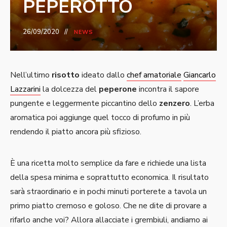
PEPEROTTO
26/09/2020
NEWS
Nell’ultimo
risotto
ideato dallo
chef amatoriale
Giancarlo
Lazzarini
la dolcezza del
peperone
incontra il sapore
pungente e leggermente piccantino dello
zenzero
. L’erba
aromatica poi aggiunge quel tocco di profumo in più
rendendo il piatto ancora più sfizioso.
È una ricetta molto semplice da fare e richiede una lista
della spesa minima e soprattutto economica. Il risultato
sarà straordinario e in pochi minuti porterete a tavola un
primo piatto cremoso e goloso. Che ne dite di provare a
rifarlo anche voi? Allora allacciate i grembiuli, andiamo ai