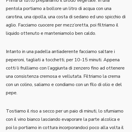
Prima di tutto prepariamo il brodo vegetale. In una
pentola portiamo a bollore un litro di acqua con una
carotina, una cipolla, una costa di sedano ed uno spicchio di
aglio. Facciamo cuocere per mezz’oretta, poi filtriamo il
liquido ottenuto e manteniamolo ben caldo.
Intanto in una padella antiaderente facciamo saltare i
peperoni, tagliati a tocchetti, per 10-15 minuti. Appena
cotti li frulliamo con l’aggiunta di zenzero fino ad ottenere
una consistenza cremosa e vellutata. Filtriamo la crema
con un colino, saliamo e condiamo con un filo di olio e del
pepe.
Tostiamo il riso a secco per un paio di minuti, lo sfumiamo
con il vino bianco lasciando evaporare la parte alcolica e
poi lo portiamo in cottura incorporandoci poco alla volta il