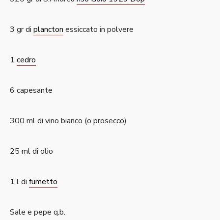
3 gr di
plancton
essiccato in polvere
1
cedro
6 capesante
300 ml di vino bianco (o prosecco)
25 ml di olio
1 l di
fumetto
Sale e pepe q.b.