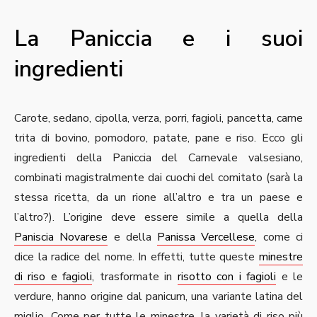
La Paniccia e i suoi
ingredienti
Carote, sedano, cipolla, verza, porri, fagioli, pancetta, carne
trita di bovino, pomodoro, patate, pane e riso. Ecco gli
ingredienti della Paniccia del Carnevale valsesiano,
combinati magistralmente dai cuochi del comitato (sarà la
stessa ricetta, da un rione all’altro e tra un paese e
l’altro?). L’origine deve essere simile a quella della
Paniscia Novarese
e della
Panissa Vercellese
, come ci
dice la radice del nome. In effetti, tutte queste
minestre
di riso e fagioli
, trasformate in
risotto con i fagioli
e le
verdure, hanno origine dal panicum, una variante latina del
miglio. Come per tutte le minestre, la varietà di riso più