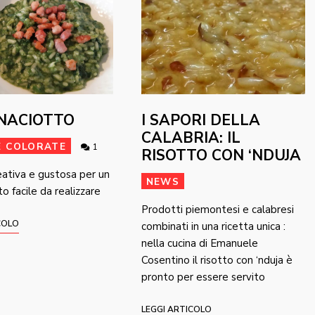
INACIOTTO
I SAPORI DELLA
CALABRIA: IL
E COLORATE
1
RISOTTO CON ‘NDUJA
eativa e gustosa per un
NEWS
o facile da realizzare
Prodotti piemontesi e calabresi
COLO
combinati in una ricetta unica :
nella cucina di Emanuele
Cosentino il risotto con ‘nduja è
pronto per essere servito
LEGGI ARTICOLO