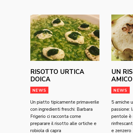
RISOTTO URTICA
UN RI
DOICA
AMICO
NEWS
NEWS
Un piatto tipicamente primaverile
5 amiche u
con ingredienti freschi: Barbara
passione: l
Frigerio ci racconta come
pentole è 
preparare il risotto alle ortiche e
rinfrescant
robiola di capra
e zenzero