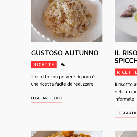
GUSTOSO AUTUNNO
IL RIS
SPICC
RICETTE
1
RICETT
Il risotto con polvere di porri è
una ricetta facile da realizzare
Il risotto 
delicato, 
LEGGI ARTICOLO
informale
LEGGI ARTI